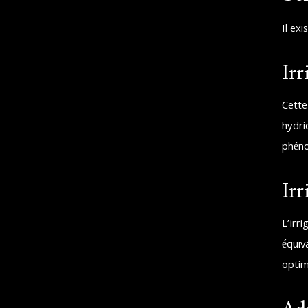
Il exi
Irr
Cette
hydri
phéno
Irr
L’irr
équiv
optim