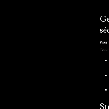
Ge
sé
Pour f
l’eau 
St