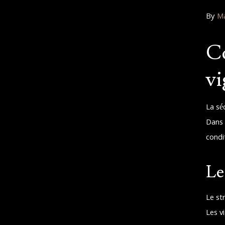
By
Ma
Co
vi
La sé
Dans 
condit
Le
Le st
Les v