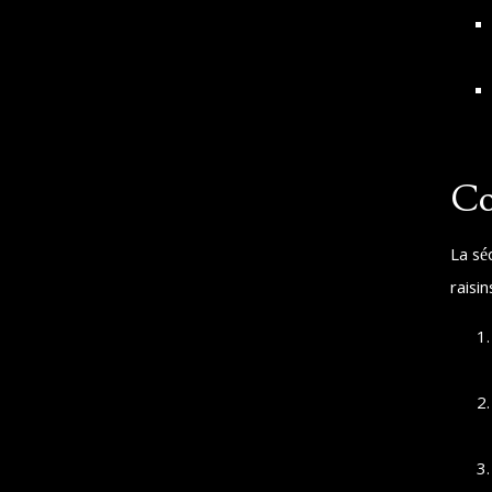
Co
La sé
raisi