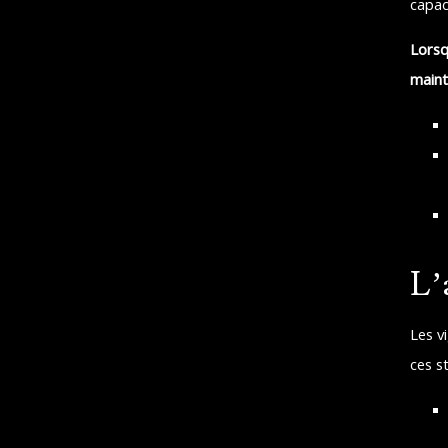
capaci
Lorsq
maint
L’
Les v
ces s