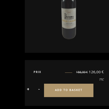
126,00
€
PRIX
186,00
€
TTC
ADD TO BASKET