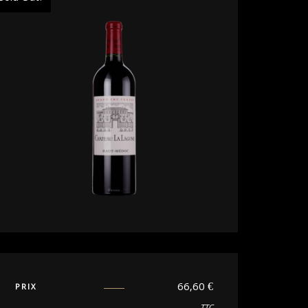
66,60
€
PRIX