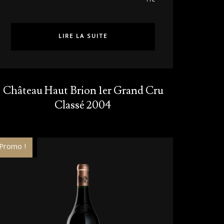
TTC
LIRE LA SUITE
Château Haut Brion 1er Grand Cru
Classé 2004
Sold Out!
Promo !