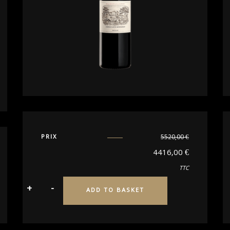
PRIX
5520,00
€
4416,00
€
TTC
ADD TO BASKET