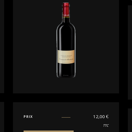
12,00
€
PRIX
TTC