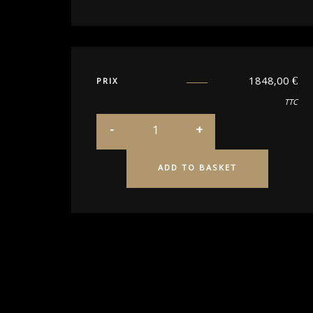
1848,00
€
PRIX
TTC
ADD TO BASKET