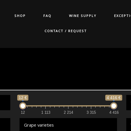
SHOP
FAQ
WINE SUPPLY
EXCEPT
CONTACT / REQUEST
12 €
4 416 €
12
1 113
2 214
3 315
4 416
Grape varieties