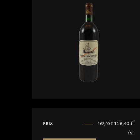
158,40
€
PRIX
168,00
€
TTC