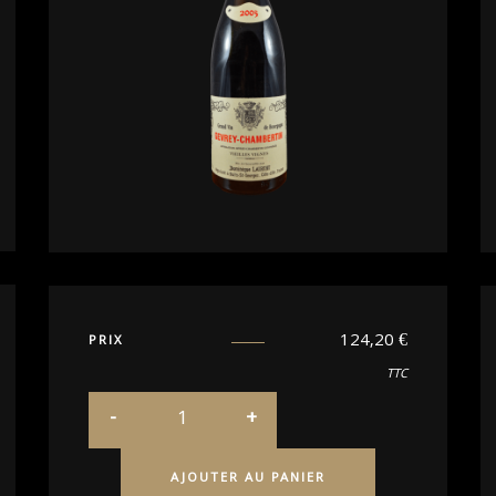
124,20
€
PRIX
TTC
AJOUTER AU PANIER