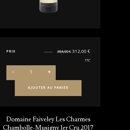
312,00
€
PRIX
384,00
€
TTC
AJOUTER AU PANIER
Domaine Faiveley Les Charmes
Chambolle-Musigny 1er Cru 2017