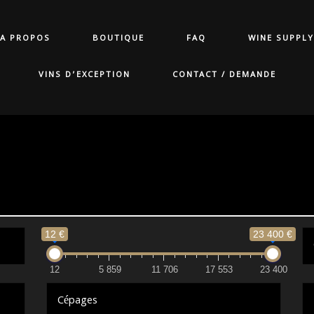
A PROPOS
BOUTIQUE
FAQ
WINE SUPPLY
VINS D’EXCEPTION
CONTACT / DEMANDE
12 €
23 400 €
12
5 859
11 706
17 553
23 400
Cépages