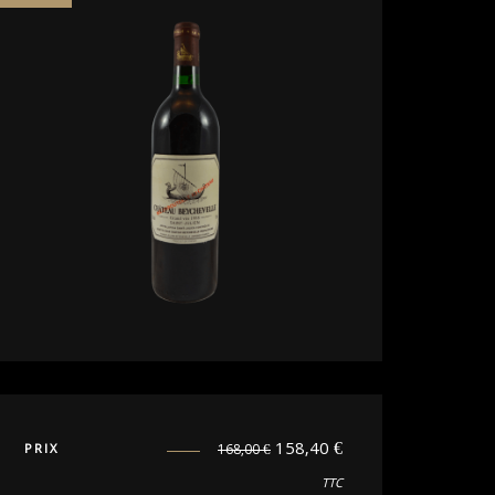
158,40
€
PRIX
168,00
€
TTC