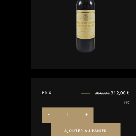
312,00
€
PRIX
384,00
€
TTC
AJOUTER AU PANIER