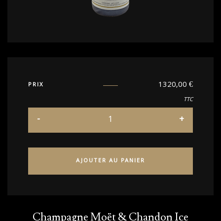
1320,00
€
PRIX
TTC
AJOUTER AU PANIER
Champagne Moët & Chandon Ice