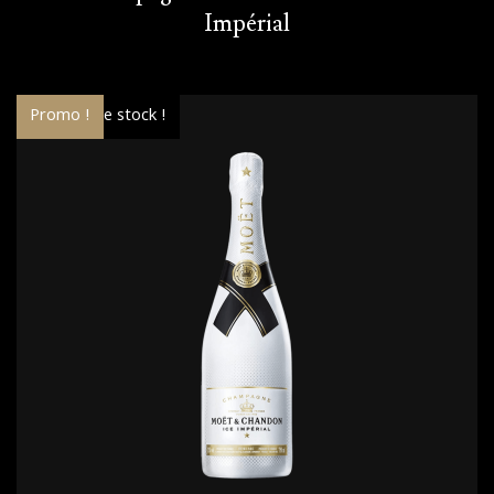
Impérial
Rupture de stock !
Promo !