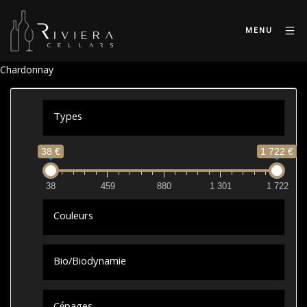
MENU
Chardonnay
Types
38 €
1 722 €
38
459
880
1 301
1 722
Couleurs
Bio/Biodynamie