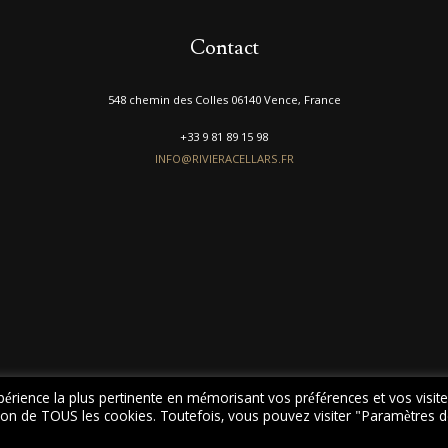
Contact
548 chemin des Colles 06140 Vence, France
+33 9 81 89 15 98
INFO@RIVIERACELLARS.FR
xpérience la plus pertinente en mémorisant vos préférences et vos visit
sation de TOUS les cookies. Toutefois, vous pouvez visiter "Paramètres 