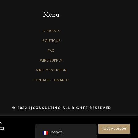
Menu
A PROPOS
BOUTIQUE
FAQ
WINE SUPPLY
VINS D’EXCEPTION
CONTACT / DEMANDE
© 2022 LJCONSULTING ALL RIGHTS RESERVED
es
des
Paramètres des cookies
Tout Accepter
French