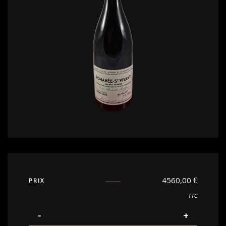
4560,00
€
PRIX
TTC