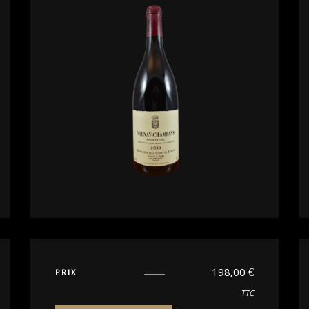
198,00
€
PRIX
TTC