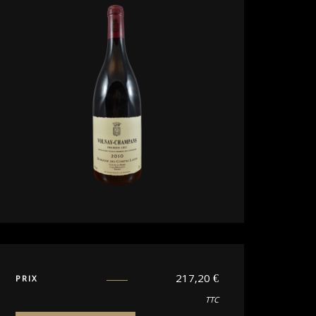
217,20
€
PRIX
TTC