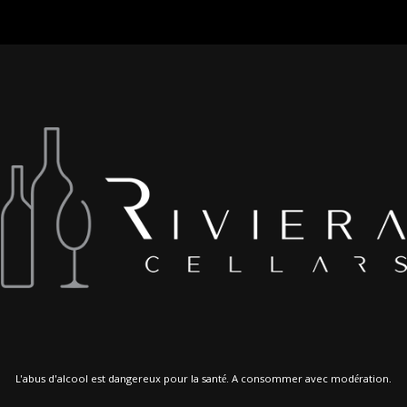
L'abus d'alcool est dangereux pour la santé. A consommer avec modération.