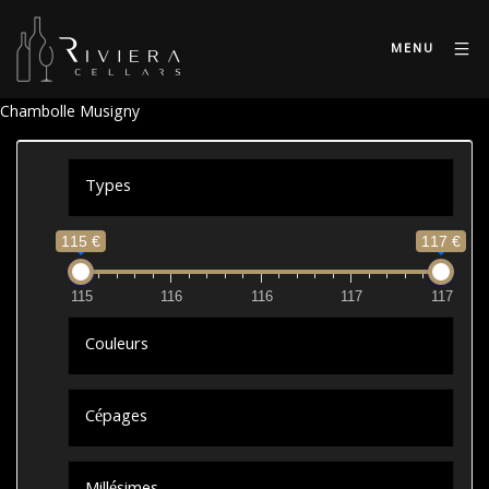
MENU
Chambolle Musigny
Types
115 €
117 €
115
116
116
117
117
Couleurs
Cépages