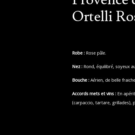
Ortelli Ro
Robe :
Rose pâle.
Nez :
Rond, équilibré, soyeux a
Bouche :
Aérien, de belle fraic
Accords mets et vins :
En apérit
(carpaccio, tartare, grillades), p