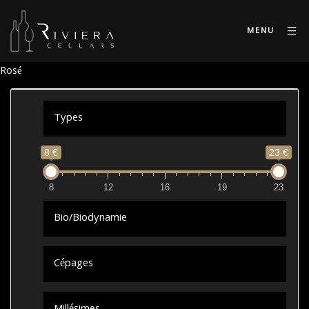
MENU
Rosé
Types
8 €
23 €
8
12
16
19
23
Bio/Biodynamie
Cépages