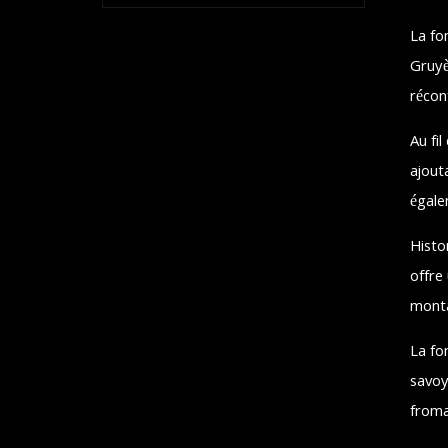
La fo
Gruyè
réconf
Au fil
ajout
égale
Histo
offre
mont
La fo
savoy
froma