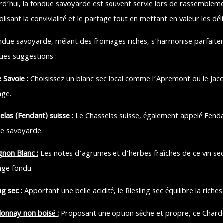
rd’hui, la fondue savoyarde est souvent servie lors de rassemblemen
lisant la convivialité et le partage tout en mettant en valeur les dé
ndue savoyarde, mêlant des fromages riches, s’harmonise parfaiteme
ues suggestions :
 Savoie :
Choisissez un blanc sec local comme l’Apremont ou le Jacquè
ge.
elas (Fendant) suisse :
Le Chasselas suisse, également appelé Fenda
e savoyarde.
gnon Blanc :
Les notes d’agrumes et d’herbes fraîches de ce vin sec
ge fondu.
ng sec :
Apportant une belle acidité, le Riesling sec équilibre la rich
onnay non boisé :
Proposant une option sèche et propre, ce Chard