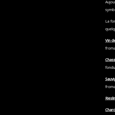
Aujou
symbo
La fo
quelq
Vin de
froma
Chass
fondu
Sauvi
froma
Riesli
Chard