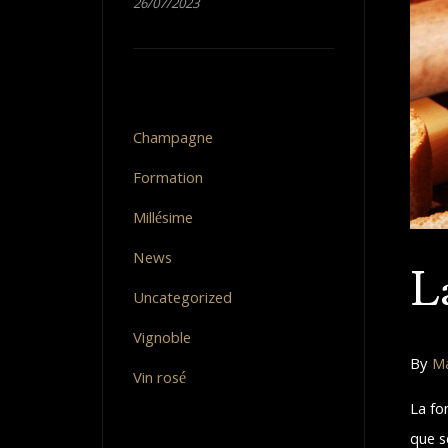
26/07/2023
Categories
Champagne
Formation
Millésime
News
L
Uncategorized
Vignoble
By
Ma
Vin rosé
La fo
que s