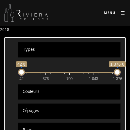
MENU
2018
Types
42 €
1 376 €
42
376
709
1 043
1 376
Couleurs
Cépages