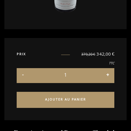
342,00
€
PRIX
379,20
€
TTC
AJOUTER AU PANIER