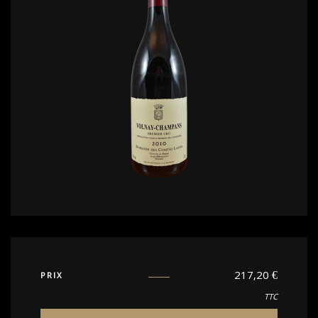
217,20
€
PRIX
TTC