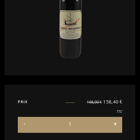
158,40
€
PRIX
168,00
€
TTC