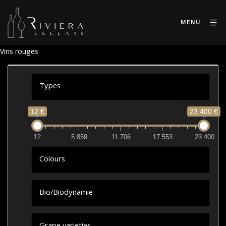
MENU
Vins rouges
Types
12 €
23 400 €
12
5 859
11 706
17 553
23 400
Colours
Bio/Biodynamie