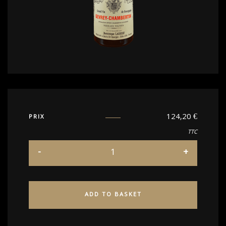
124,20
€
PRIX
TTC
ADD TO BASKET