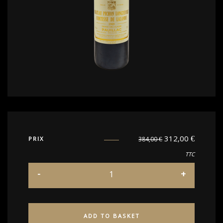
312,00
€
PRIX
384,00
€
TTC
ADD TO BASKET