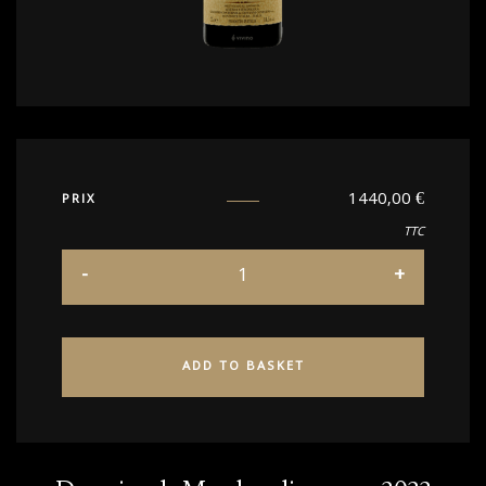
1440,00
€
PRIX
TTC
ADD TO BASKET