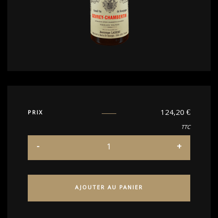
124,20
€
PRIX
TTC
AJOUTER AU PANIER