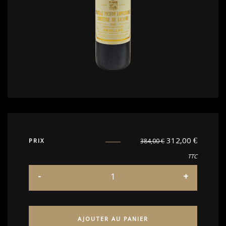
312,00
€
PRIX
384,00
€
TTC
AJOUTER AU PANIER