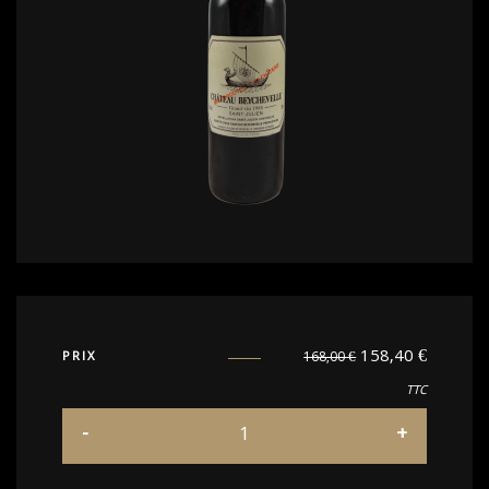
158,40
€
PRIX
168,00
€
TTC