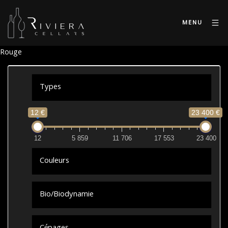
MENU
Rouge
Types
12 €
23 400 €
12
5 859
11 706
17 553
23 400
Couleurs
Bio/Biodynamie